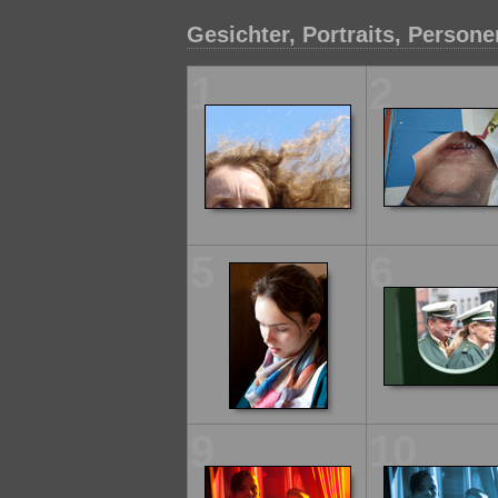
Gesichter, Portraits, Persone
1
2
5
6
9
10