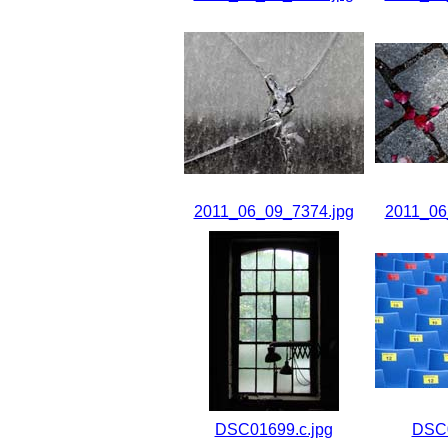
2011_06_09_7374.jpg
2011_06
DSC01699.c.jpg
DSC0