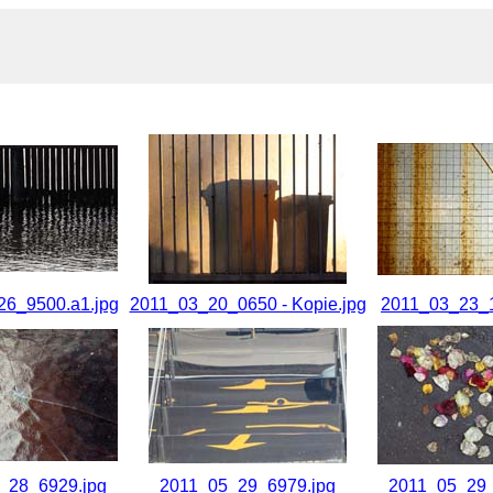
6_9500.a1.jpg
2011_03_20_0650 - Kopie.jpg
2011_03_23_1
_28_6929.jpg
2011_05_29_6979.jpg
2011_05_29_