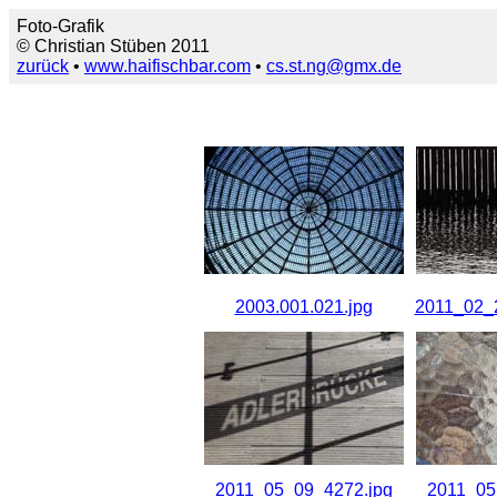
Foto-Grafik
© Christian Stüben 2011
zurück
•
www.haifischbar.com
•
cs.st.ng@gmx.de
2003.001.021.jpg
2011_02_2
2011_05_09_4272.jpg
2011_05