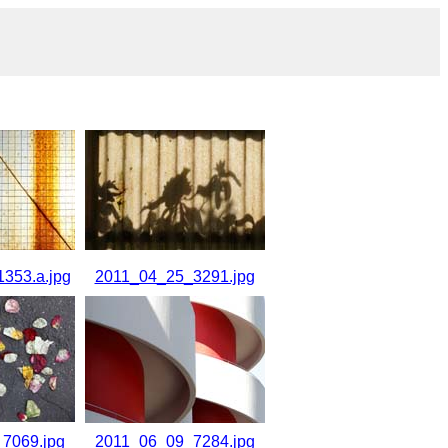
353.a.jpg
2011_04_25_3291.jpg
7069.jpg
2011_06_09_7284.jpg