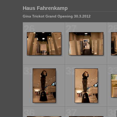
Haus Fahrenkamp
Gina Trickot Grand Opening 30.3.2012
26
27
2
31
32
3
36
37
3