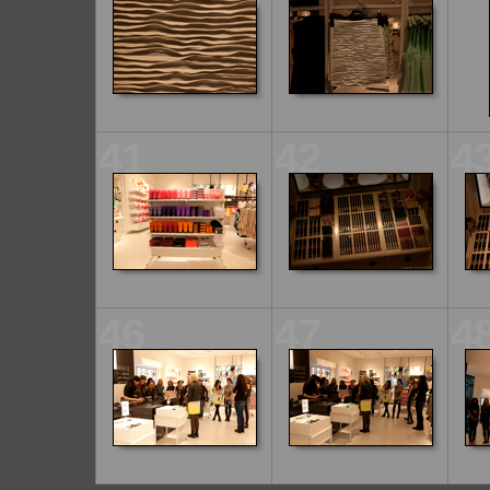
41
42
4
46
47
4