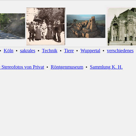
•
Köln
•
sakrales
•
Technik
•
Tiere
•
Wuppertal
•
verschiedenes
e Stereofotos von Privat
•
Röntgenmuseum
•
Sammlung K. H.