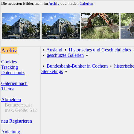
Die neuesten Bilder, mehr im
Archiv
oder in den
Galerien
.
Archiv
•
Ausland
•
Historisches und Geschichtliches
•
geschützte Galerien
•
Cookies
•
Bundesbank-Bunker in Cochem
•
historisch
Tracking
Steckelings
•
Datenschutz
Galerien nach
Thema
Abmelden
Benutzer:
gast
max. Größe:
512
neu Registrieren
Anleitung