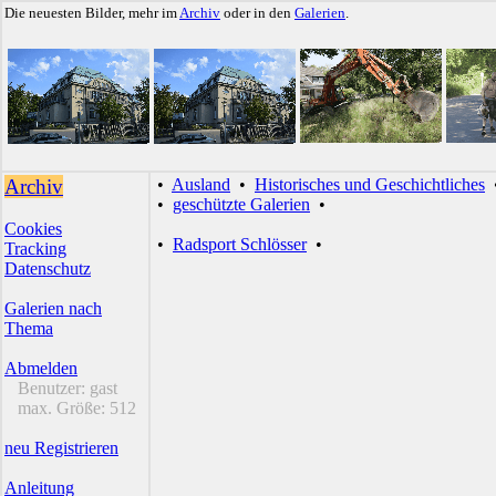
Die neuesten Bilder, mehr im
Archiv
oder in den
Galerien
.
Archiv
•
Ausland
•
Historisches und Geschichtliches
•
geschützte Galerien
•
Cookies
•
Radsport Schlösser
•
Tracking
Datenschutz
Galerien nach
Thema
Abmelden
Benutzer:
gast
max. Größe:
512
neu Registrieren
Anleitung