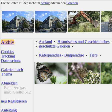
Die neuesten Bilder, mehr im
Archiv
oder in den
Galerien
.
Archiv
•
Ausland
•
Historisches und Geschichtliches
•
geschützte Galerien
•
Cookies
•
Käferparadies - Bugparadise
•
Tiere
•
Tracking
Datenschutz
Galerien nach
Thema
Abmelden
Benutzer:
gast
max. Größe:
512
neu Registrieren
Anleitung