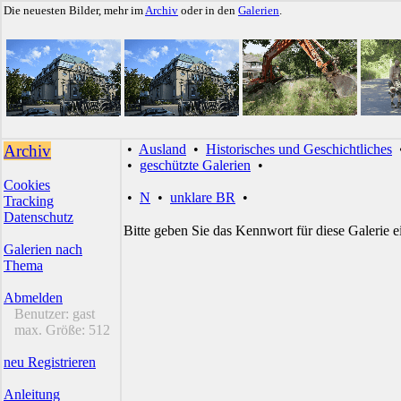
Die neuesten Bilder, mehr im
Archiv
oder in den
Galerien
.
Archiv
•
Ausland
•
Historisches und Geschichtliches
•
geschützte Galerien
•
Cookies
•
N
•
unklare BR
•
Tracking
Datenschutz
Bitte geben Sie das Kennwort für diese Galerie e
Galerien nach
Thema
Abmelden
Benutzer:
gast
max. Größe:
512
neu Registrieren
Anleitung