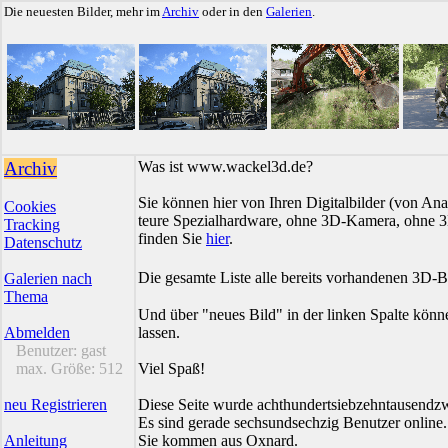
Die neuesten Bilder, mehr im
Archiv
oder in den
Galerien
.
Archiv
Was ist www.wackel3d.de?
Sie können hier von Ihren Digitalbilder (von Ana
Cookies
teure Spezialhardware, ohne 3D-Kamera, ohne 3D
Tracking
finden Sie
hier
.
Datenschutz
Die gesamte Liste alle bereits vorhandenen 3D-B
Galerien nach
Thema
Und über "neues Bild" in der linken Spalte könn
Abmelden
lassen.
Benutzer:
gast
max. Größe:
512
Viel Spaß!
neu Registrieren
Diese Seite wurde achthundertsiebzehntausendzw
Es sind gerade sechsundsechzig Benutzer online.
Anleitung
Sie kommen aus Oxnard.