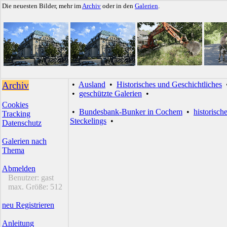
Die neuesten Bilder, mehr im
Archiv
oder in den
Galerien
.
Archiv
•
Ausland
•
Historisches und Geschichtliches
•
geschützte Galerien
•
Cookies
•
Bundesbank-Bunker in Cochem
•
historisch
Tracking
Steckelings
•
Datenschutz
Galerien nach
Thema
Abmelden
Benutzer:
gast
max. Größe:
512
neu Registrieren
Anleitung