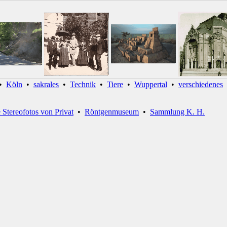
•
Köln
•
sakrales
•
Technik
•
Tiere
•
Wuppertal
•
verschiedenes
e Stereofotos von Privat
•
Röntgenmuseum
•
Sammlung K. H.