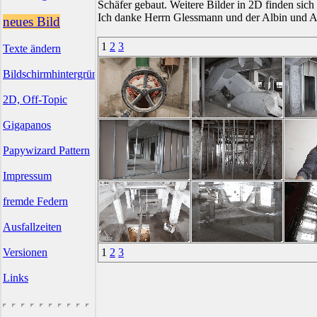
Schäfer gebaut. Weitere Bilder in 2D finden sich
Ich danke Herrn Glessmann und der Albin und Aen
neues Bild
1
2
3
Texte ändern
Bildschirmhintergründe
2D, Off-Topic
Gigapanos
Papywizard Pattern
Impressum
fremde Federn
Ausfallzeiten
Versionen
1
2
3
Links