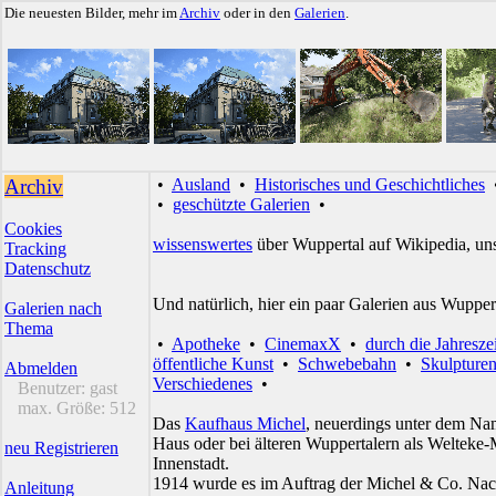
Die neuesten Bilder, mehr im
Archiv
oder in den
Galerien
.
Archiv
•
Ausland
•
Historisches und Geschichtliches
•
geschützte Galerien
•
Cookies
wissenswertes
über Wuppertal auf Wikipedia, un
Tracking
Datenschutz
Und natürlich, hier ein paar Galerien aus Wupper
Galerien nach
Thema
•
Apotheke
•
CinemaxX
•
durch die Jahresze
öffentliche Kunst
•
Schwebebahn
•
Skulpture
Abmelden
Verschiedenes
•
Benutzer:
gast
max. Größe:
512
Das
Kaufhaus Michel
, neuerdings unter dem Na
Haus oder bei älteren Wuppertalern als Welteke-M
neu Registrieren
Innenstadt.
1914 wurde es im Auftrag der Michel & Co. Nac
Anleitung