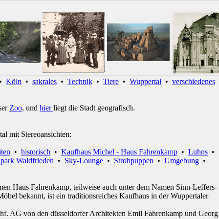
•
Köln
•
sakrales
•
Technik
•
Tiere
•
Wuppertal
•
verschiedenes
ser
Zoo
, und
hier
liegt die Stadt geografisch.
tal mit Stereoansichten:
iten
•
historisch
•
Kaufhaus Michel - Haus Fahrenkamp
•
Luhns
•
npark Waldfrieden
•
Sky-Lounge
•
Strohpuppen
•
Umgebung
•
men Haus Fahrenkamp, teilweise auch unter dem Namen Sinn-Leffers-
öbel bekannt, ist ein traditionsreiches Kaufhaus in der Wuppertaler
hf. AG von den düsseldorfer Architekten Emil Fahrenkamp und Georg