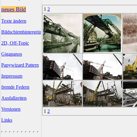
neues Bild
1
2
Texte ändern
Bildschirmhintergründe
2D, Off-Topic
Gigapanos
Papywizard Pattern
Impressum
fremde Federn
Ausfallzeiten
Versionen
1
2
Links