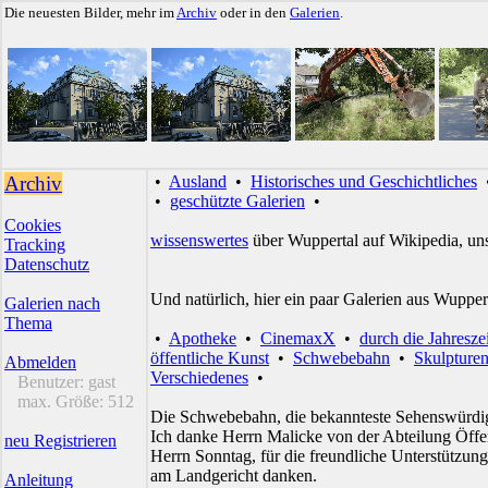
Die neuesten Bilder, mehr im
Archiv
oder in den
Galerien
.
Archiv
•
Ausland
•
Historisches und Geschichtliches
•
geschützte Galerien
•
Cookies
wissenswertes
über Wuppertal auf Wikipedia, un
Tracking
Datenschutz
Und natürlich, hier ein paar Galerien aus Wupper
Galerien nach
Thema
•
Apotheke
•
CinemaxX
•
durch die Jahresze
öffentliche Kunst
•
Schwebebahn
•
Skulpture
Abmelden
Verschiedenes
•
Benutzer:
gast
max. Größe:
512
Die Schwebebahn, die bekannteste Sehenswürdig
Ich danke Herrn Malicke von der Abteilung Öffen
neu Registrieren
Herrn Sonntag, für die freundliche Unterstützu
am Landgericht danken.
Anleitung