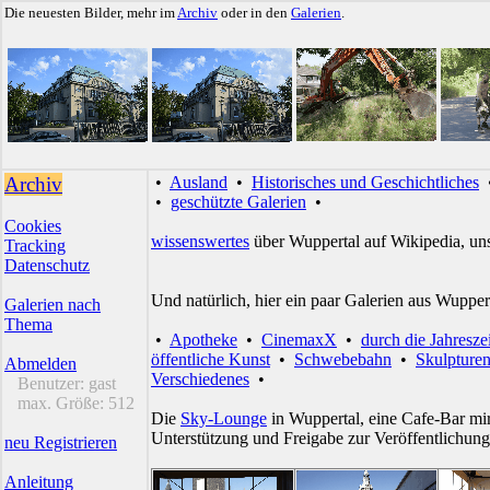
Die neuesten Bilder, mehr im
Archiv
oder in den
Galerien
.
Archiv
•
Ausland
•
Historisches und Geschichtliches
•
geschützte Galerien
•
Cookies
wissenswertes
über Wuppertal auf Wikipedia, un
Tracking
Datenschutz
Und natürlich, hier ein paar Galerien aus Wupper
Galerien nach
Thema
•
Apotheke
•
CinemaxX
•
durch die Jahresze
öffentliche Kunst
•
Schwebebahn
•
Skulpture
Abmelden
Verschiedenes
•
Benutzer:
gast
max. Größe:
512
Die
Sky-Lounge
in Wuppertal, eine Cafe-Bar mir
Unterstützung und Freigabe zur Veröffentlichung
neu Registrieren
Anleitung