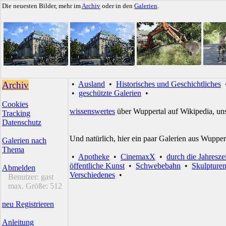
Die neuesten Bilder, mehr im
Archiv
oder in den
Galerien
.
Archiv
•
Ausland
•
Historisches und Geschichtliches
•
geschützte Galerien
•
Cookies
wissenswertes
über Wuppertal auf Wikipedia, un
Tracking
Datenschutz
Und natürlich, hier ein paar Galerien aus Wupper
Galerien nach
Thema
•
Apotheke
•
CinemaxX
•
durch die Jahresze
öffentliche Kunst
•
Schwebebahn
•
Skulpture
Abmelden
Verschiedenes
•
Benutzer:
gast
max. Größe:
512
neu Registrieren
Anleitung