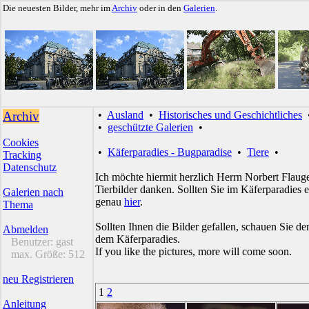
Die neuesten Bilder, mehr im
Archiv
oder in den
Galerien
.
Archiv
•
Ausland
•
Historisches und Geschichtliches
•
geschützte Galerien
•
Cookies
•
Käferparadies - Bugparadise
•
Tiere
•
Tracking
Datenschutz
Ich möchte hiermit herzlich Herrn Norbert Flau
Tierbilder danken. Sollten Sie im Käferparadies
Galerien nach
genau
hier
.
Thema
Sollten Ihnen die Bilder gefallen, schauen Sie 
Abmelden
dem Käferparadies.
Benutzer:
gast
If you like the pictures, more will come soon.
max. Größe:
512
neu Registrieren
1
2
Anleitung