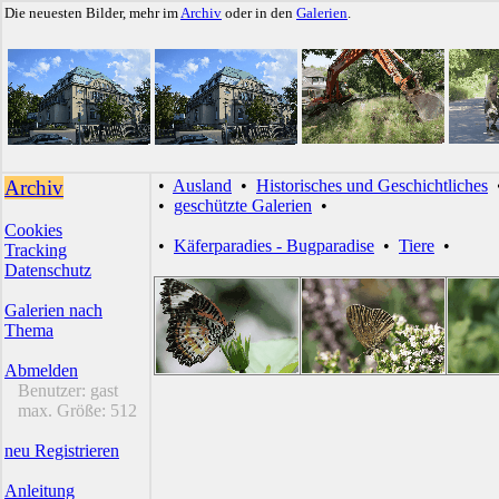
Die neuesten Bilder, mehr im
Archiv
oder in den
Galerien
.
Archiv
•
Ausland
•
Historisches und Geschichtliches
•
geschützte Galerien
•
Cookies
•
Käferparadies - Bugparadise
•
Tiere
•
Tracking
Datenschutz
Galerien nach
Thema
Abmelden
Benutzer:
gast
max. Größe:
512
neu Registrieren
Anleitung