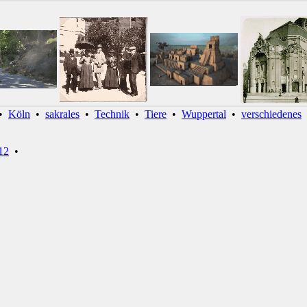
•
Köln
•
sakrales
•
Technik
•
Tiere
•
Wuppertal
•
verschiedenes
12
•