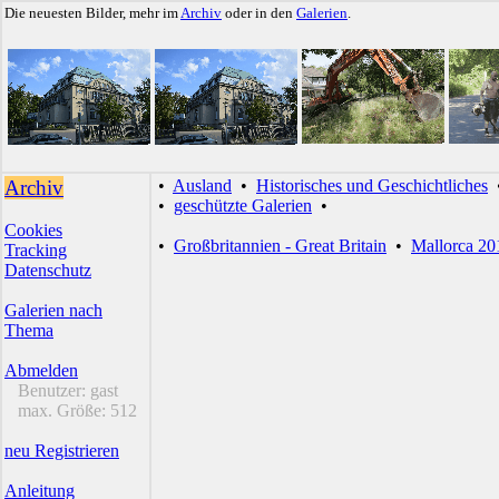
Die neuesten Bilder, mehr im
Archiv
oder in den
Galerien
.
Archiv
•
Ausland
•
Historisches und Geschichtliches
•
geschützte Galerien
•
Cookies
•
Großbritannien - Great Britain
•
Mallorca 20
Tracking
Datenschutz
Galerien nach
Thema
Abmelden
Benutzer:
gast
max. Größe:
512
neu Registrieren
Anleitung