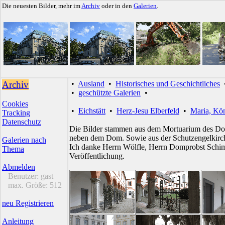
Die neuesten Bilder, mehr im
Archiv
oder in den
Galerien
.
Archiv
•
Ausland
•
Historisches und Geschichtliches
•
geschützte Galerien
•
Cookies
•
Eichstätt
•
Herz-Jesu Elberfeld
•
Maria, Kön
Tracking
Datenschutz
Die Bilder stammen aus dem Mortuarium des Dom
neben dem Dom. Sowie aus der Schutzengelkirc
Galerien nach
Ich danke Herrn Wölfle, Herrn Domprobst Schimm
Thema
Veröffentlichung.
Abmelden
Benutzer:
gast
max. Größe:
512
neu Registrieren
Anleitung