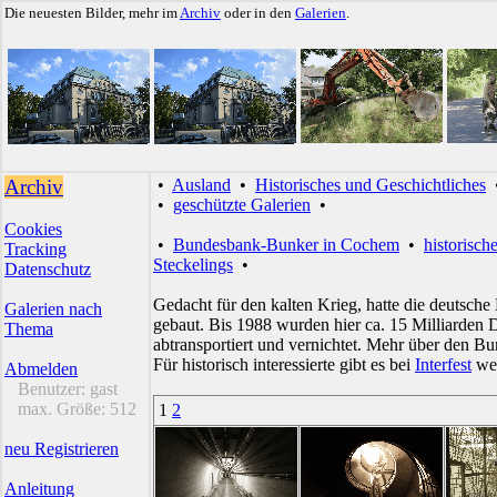
Die neuesten Bilder, mehr im
Archiv
oder in den
Galerien
.
Archiv
•
Ausland
•
Historisches und Geschichtliches
•
geschützte Galerien
•
Cookies
•
Bundesbank-Bunker in Cochem
•
historisch
Tracking
Steckelings
•
Datenschutz
Gedacht für den kalten Krieg, hatte die deutsc
Galerien nach
gebaut. Bis 1988 wurden hier ca. 15 Milliarden
Thema
abtransportiert und vernichtet. Mehr über den Bu
Für historisch interessierte gibt es bei
Interfest
wei
Abmelden
Benutzer:
gast
max. Größe:
512
1
2
neu Registrieren
Anleitung