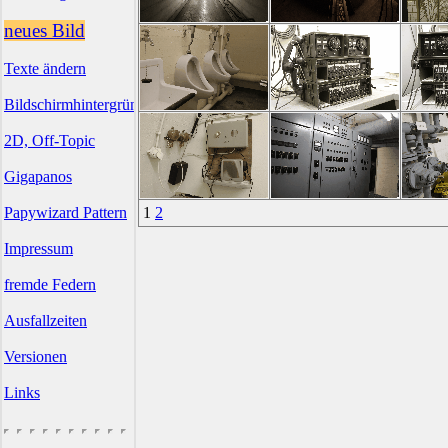
neues Bild
Texte ändern
Bildschirmhintergründe
2D, Off-Topic
Gigapanos
Papywizard Pattern
1
2
Impressum
fremde Federn
Ausfallzeiten
Versionen
Links