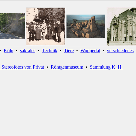
•
Köln
•
sakrales
•
Technik
•
Tiere
•
Wuppertal
•
verschiedenes
e Stereofotos von Privat
•
Röntgenmuseum
•
Sammlung K. H.