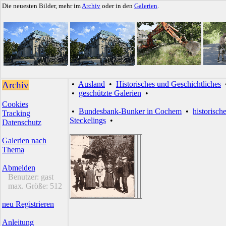
Die neuesten Bilder, mehr im
Archiv
oder in den
Galerien
.
Archiv
•
Ausland
•
Historisches und Geschichtliches
•
geschützte Galerien
•
Cookies
•
Bundesbank-Bunker in Cochem
•
historisch
Tracking
Steckelings
•
Datenschutz
Galerien nach
Thema
Abmelden
Benutzer:
gast
max. Größe:
512
neu Registrieren
Anleitung