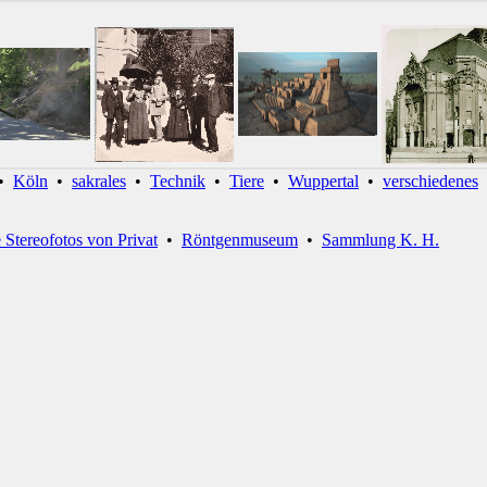
•
Köln
•
sakrales
•
Technik
•
Tiere
•
Wuppertal
•
verschiedenes
e Stereofotos von Privat
•
Röntgenmuseum
•
Sammlung K. H.