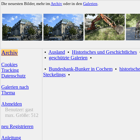
Die neuesten Bilder, mehr im
Archiv
oder in den
Galerien
.
Archiv
•
Ausland
•
Historisches und Geschichtliches
•
geschützte Galerien
•
Cookies
•
Bundesbank-Bunker in Cochem
•
historisch
Tracking
Steckelings
•
Datenschutz
Galerien nach
Thema
Abmelden
Benutzer:
gast
max. Größe:
512
neu Registrieren
Anleitung