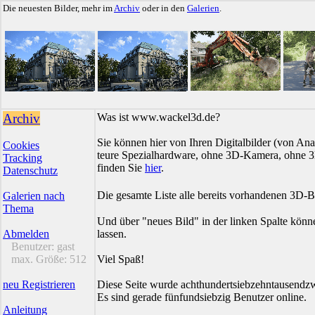
Die neuesten Bilder, mehr im
Archiv
oder in den
Galerien
.
Archiv
Was ist www.wackel3d.de?
Sie können hier von Ihren Digitalbilder (von Ana
Cookies
teure Spezialhardware, ohne 3D-Kamera, ohne 3D
Tracking
finden Sie
hier
.
Datenschutz
Die gesamte Liste alle bereits vorhandenen 3D-B
Galerien nach
Thema
Und über "neues Bild" in der linken Spalte könn
Abmelden
lassen.
Benutzer:
gast
max. Größe:
512
Viel Spaß!
neu Registrieren
Diese Seite wurde achthundertsiebzehntausendzw
Es sind gerade fünfundsiebzig Benutzer online.
Anleitung