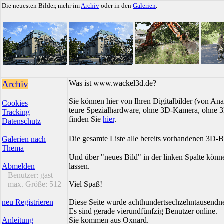
Die neuesten Bilder, mehr im
Archiv
oder in den
Galerien
.
Archiv
Was ist www.wackel3d.de?
Sie können hier von Ihren Digitalbilder (von Ana
Cookies
teure Spezialhardware, ohne 3D-Kamera, ohne 3D
Tracking
finden Sie
hier
.
Datenschutz
Die gesamte Liste alle bereits vorhandenen 3D-B
Galerien nach
Thema
Und über "neues Bild" in der linken Spalte könn
Abmelden
lassen.
Benutzer:
gast
max. Größe:
512
Viel Spaß!
neu Registrieren
Diese Seite wurde achthundertsechzehntausendn
Es sind gerade vierundfünfzig Benutzer online.
Anleitung
Sie kommen aus Oxnard.