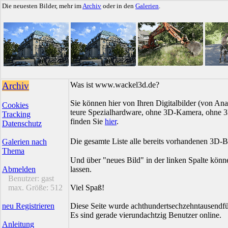
Die neuesten Bilder, mehr im
Archiv
oder in den
Galerien
.
Archiv
Was ist www.wackel3d.de?
Sie können hier von Ihren Digitalbilder (von Ana
Cookies
teure Spezialhardware, ohne 3D-Kamera, ohne 3D
Tracking
finden Sie
hier
.
Datenschutz
Die gesamte Liste alle bereits vorhandenen 3D-B
Galerien nach
Thema
Und über "neues Bild" in der linken Spalte könn
Abmelden
lassen.
Benutzer:
gast
max. Größe:
512
Viel Spaß!
neu Registrieren
Diese Seite wurde achthundertsechzehntausendfü
Es sind gerade vierundachtzig Benutzer online.
Anleitung