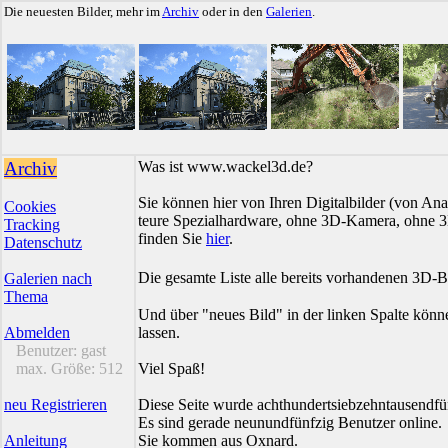
Die neuesten Bilder, mehr im
Archiv
oder in den
Galerien
.
Archiv
Was ist www.wackel3d.de?
Sie können hier von Ihren Digitalbilder (von Ana
Cookies
teure Spezialhardware, ohne 3D-Kamera, ohne 3D
Tracking
finden Sie
hier
.
Datenschutz
Die gesamte Liste alle bereits vorhandenen 3D-B
Galerien nach
Thema
Und über "neues Bild" in der linken Spalte könn
Abmelden
lassen.
Benutzer:
gast
max. Größe:
512
Viel Spaß!
neu Registrieren
Diese Seite wurde achthundertsiebzehntausendfü
Es sind gerade neunundfünfzig Benutzer online.
Anleitung
Sie kommen aus Oxnard.