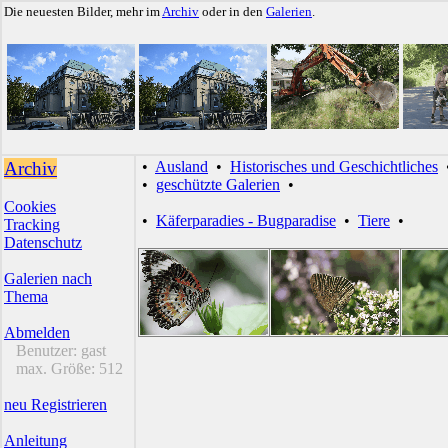
Die neuesten Bilder, mehr im
Archiv
oder in den
Galerien
.
Archiv
•
Ausland
•
Historisches und Geschichtliches
•
geschützte Galerien
•
Cookies
•
Käferparadies - Bugparadise
•
Tiere
•
Tracking
Datenschutz
Galerien nach
Thema
Abmelden
Benutzer:
gast
max. Größe:
512
neu Registrieren
Anleitung